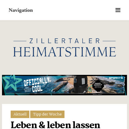
Skip
to
content
Aktuell
Tipp der Woche
Leben & leben lassen