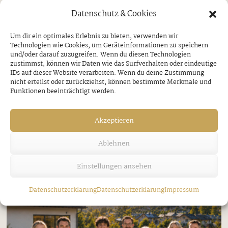
Datenschutz & Cookies
Jakobi-Patrozinium in Strass
Um dir ein optimales Erlebnis zu bieten, verwenden wir
Technologien wie Cookies, um Geräteinformationen zu speichern
Freitag, 7. August 2026
und/oder darauf zuzugreifen. Wenn du diesen Technologien
zustimmst, können wir Daten wie das Surfverhalten oder eindeutige
IDs auf dieser Website verarbeiten. Wenn du deine Zustimmung
nicht erteilst oder zurückziehst, können bestimmte Merkmale und
Funktionen beeinträchtigt werden.
Akzeptieren
Ablehnen
Einstellungen ansehen
Datenschutzerklärung
Datenschutzerklärung
Impressum