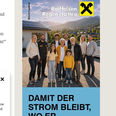
und
on
waz“
ine
nd