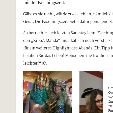
mit der Faschingszeit.
Gäbe es sie nicht, würde etwas fehlen, nämlich d
Geist. Die Faschingszeit bietet dafür genügend 
So herrschte auch letzten Samstag beim Faschings
den „Zi-GA Manda“ musikalisch noch verstärkt w
für ein weiteres Highlight des Abends. Ein Tipp 
bejahen Sie das Leben! Menschen, die fröhlich si
leichter!“ ah
Um 
Coo
We
Sur
Zu
Fun