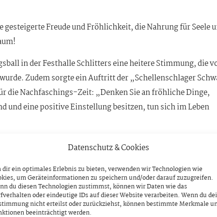
ie gesteigerte Freude und Fröhlichkeit, die Nahrung für Seele 
Raum!
ball in der Festhalle Schlitters eine heitere Stimmung, die v
urde. Zudem sorgte ein Auftritt der „Schellenschlager Sch
für die Nachfaschings-Zeit: „Denken Sie an fröhliche Dinge,
nd und eine positive Einstellung besitzen, tun sich im Leben
Datenschutz & Cookies
dir ein optimales Erlebnis zu bieten, verwenden wir Technologien wie
kies, um Geräteinformationen zu speichern und/oder darauf zuzugreifen.
nn du diesen Technologien zustimmst, können wir Daten wie das
fverhalten oder eindeutige IDs auf dieser Website verarbeiten. Wenn du de
stimmung nicht erteilst oder zurückziehst, können bestimmte Merkmale u
ktionen beeinträchtigt werden.