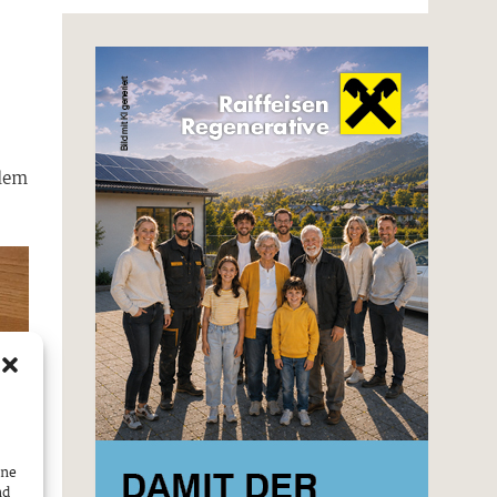
llem
ine
nd