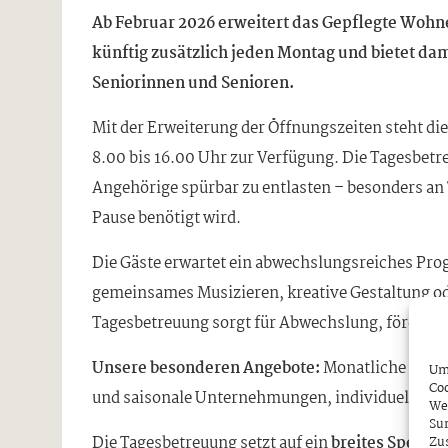
Ab Februar 2026 erweitert das Gepflegte Wohne
künftig zusätzlich jeden Montag und bietet d
Seniorinnen und Senioren.
Mit der Erweiterung der Öffnungszeiten steht die
8.00 bis 16.00 Uhr zur Verfügung. Die Tagesbetr
Angehörige spürbar zu entlasten – besonders an
Pause benötigt wird.
Die Gäste erwartet ein abwechslungsreiches Prog
gemeinsames Musizieren, kreative Gestaltung oder
Tagesbetreuung sorgt für Abwechslung, fördert kö
Unsere besonderen Angebote:
Monatliche Gebu
Um 
Coo
und saisonale Unternehmungen, individuell abg
We
Sur
Die Tagesbetreuung setzt auf ein
breites Spektru
Zu