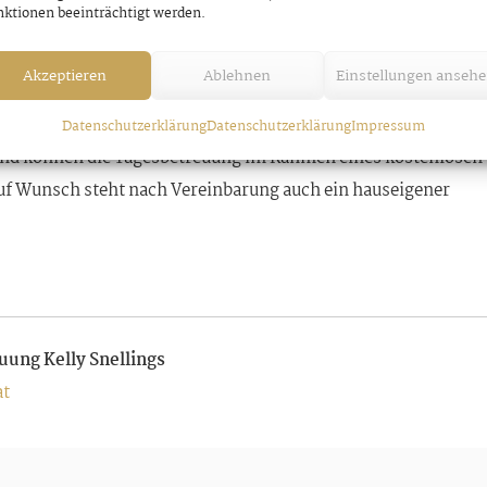
ktionen beeinträchtigt werden.
len, Basteln oder Handarbeiten, sanfte Bewegungsübungen,
nd Zeit im Freien, Gesprächsrunden und Gesellschaftsspiel
Akzeptieren
Ablehnen
Einstellungen anseh
Datenschutzerklärung
Datenschutzerklärung
Impressum
 und können die Tagesbetreuung im Rahmen eines kostenlosen
f Wunsch steht nach Vereinbarung auch ein hauseigener
uung Kelly Snellings
at