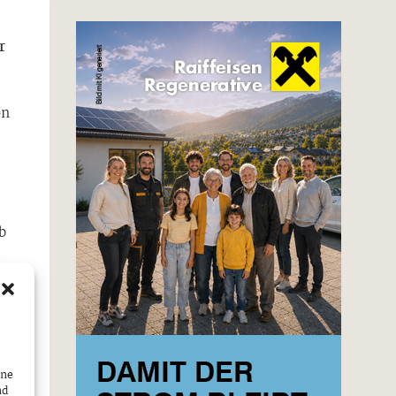
r
on
b
.
üge
ine
g
nd