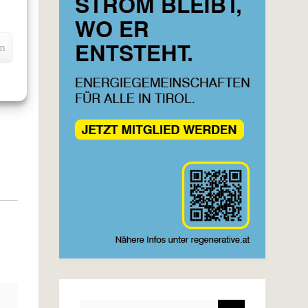
e.
en