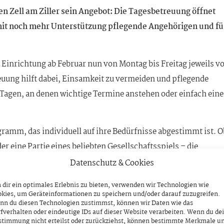
n Zell am Ziller sein Angebot: Die Tagesbetreuung öffnet
amit noch mehr Unterstützung pflegende Angehörigen und fü
 Einrichtung ab Februar nun von Montag bis Freitag jeweils v
euung hilft dabei, Einsamkeit zu vermeiden und pflegende
 Tagen, an denen wichtige Termine anstehen oder einfach eine
ramm, das individuell auf ihre Bedürfnisse abgestimmt ist. O
 eine Partie eines beliebten Gesellschaftsspiels – die
rperliche und geistige Aktivität und schafft soziale Kontakte
Datenschutz & Cookies
rtstagsfeiern in geselliger Runde, gemeinsame Sommerausfl
dir ein optimales Erlebnis zu bieten, verwenden wir Technologien wie
kies, um Geräteinformationen zu speichern und/oder darauf zuzugreifen.
estimmte Aktivierungen und Alltagsbegleitung
nn du diesen Technologien zustimmst, können wir Daten wie das
fverhalten oder eindeutige IDs auf dieser Website verarbeiten. Wenn du de
m an Aktivitäten:
Singen und Musizieren, Gedächtnistrainin
stimmung nicht erteilst oder zurückziehst, können bestimmte Merkmale u