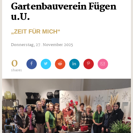
Gartenbauverein Fügen
u.U.
„ZEIT FÜR MICH“
Donnerstag, 27. November 2025
0
shares