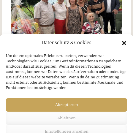
Datenschutz & Cookies
Um dir ein optimales Erlebnis zu bieten, verwenden wir
Technologien wie Cookies, um Geräteinformationen zu speichern
Jubilare in Bruck am Ziller
und/oder darauf zuzugreifen. Wenn du diesen Technologien
zustimmst, können wir Daten wie das Surfverhalten oder eindeutige
IDs auf dieser Website verarbeiten. Wenn du deine Zustimmung
Donnerstag, 30. Juli 2026
nicht erteilst oder zurückziehst, können bestimmte Merkmale und
Funktionen beeinträchtigt werden.
Akzeptieren
Ablehnen
Einstellungen ansehen