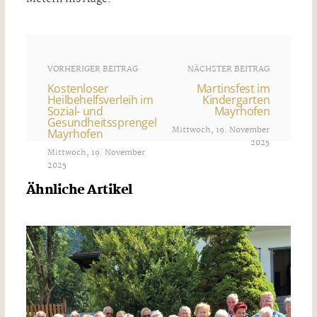
VORHERIGER BEITRAG
NÄCHSTER BEITRAG
Kostenloser
Martinsfest im
Heilbehelfsverleih im
Kindergarten
Sozial- und
Mayrhofen
Gesundheitssprengel
Mittwoch, 19. November
Mayrhofen
2025
Mittwoch, 19. November
2025
Ähnliche Artikel