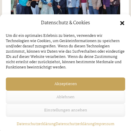
Datenschutz & Cookies
Um dir ein optimales Erlebnis zu bieten, verwenden wir
Technologien wie Cookies, um Geräteinformationen zu speichern
und/oder darauf zuzugreifen. Wenn du diesen Technologien
Tagesausflug nach Wasserburg am Inn
zustimmst, können wir Daten wie das Surfverhalten oder eindeutige
IDs auf dieser Website verarbeiten. Wenn du deine Zustimmung
￼
nicht erteilst oder zurückziehst, können bestimmte Merkmale und
Funktionen beeinträchtigt werden.
Donnerstag, 30. Juli 2026
Akzeptieren
Ablehnen
Einstellungen ansehen
Datenschutzerklärung
Datenschutzerklärung
Impressum