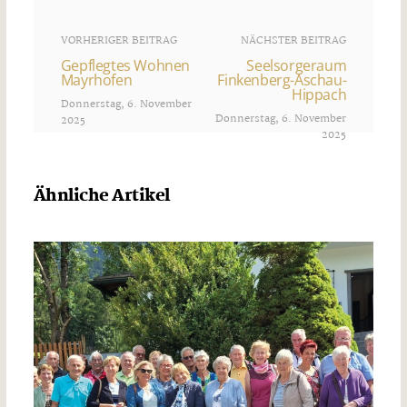
VORHERIGER BEITRAG
NÄCHSTER BEITRAG
Gepflegtes Wohnen
Seelsorgeraum
Mayrhofen
Finkenberg-Aschau-
Hippach
Donnerstag, 6. November
Donnerstag, 6. November
2025
2025
Ähnliche Artikel