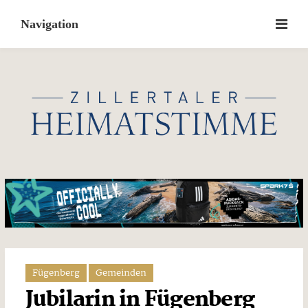
Skip
to
content
Fügenberg
Gemeinden
Jubilarin in Fügenberg