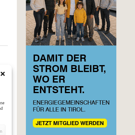
am
m
die
ine
nd
en