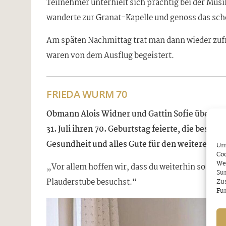
Teilnehmer unterhielt sich prächtig bei der Mus
wanderte zur Granat-Kapelle und genoss das sc
Am späten Nachmittag trat man dann wieder zufr
waren von dem Ausflug begeistert.
FRIEDA WURM 70
Obmann Alois Widner und Gattin Sofie überbra
31. Juli ihren 70. Geburtstag feierte, die bes
Gesundheit und alles Gute für den weiteren L
Um 
Coo
We
„Vor allem hoffen wir, dass du weiterhin so flei
Sur
Plauderstube besuchst.“
Zu
Fun