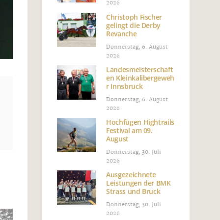
2026
Christoph Fischer
gelingt die Derby
Revanche
Donnerstag, 6. August
2026
Landesmeisterschaft
en Kleinkalibergeweh
r Innsbruck
Donnerstag, 6. August
2026
Hochfügen Hightrails
Festival am 09.
August
Donnerstag, 30. Juli
2026
Ausgezeichnete
Leistungen der BMK
Strass und Bruck
Donnerstag, 30. Juli
2026