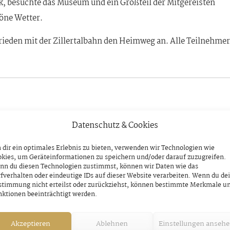
ik, besuchte das Museum und ein Großteil der Mitgereisten
höne Wetter.
ieden mit der Zillertalbahn den Heimweg an. Alle Teilnehmer
chten dem langjährigen Mitglied Frieda Wurm, die bereits 
Datenschutz & Cookies
ten Wünsche des gesamten Vereins und wünschten ihr vor alle
ebensweg.
dir ein optimales Erlebnis zu bieten, verwenden wir Technologien wie
kies, um Geräteinformationen zu speichern und/oder darauf zuzugreifen.
nn du diesen Technologien zustimmst, können wir Daten wie das
ßig an den Aktivitäten des Vereins teilnimmst und auch immer 
fverhalten oder eindeutige IDs auf dieser Website verarbeiten. Wenn du de
stimmung nicht erteilst oder zurückziehst, können bestimmte Merkmale u
ktionen beeinträchtigt werden.
Akzeptieren
Ablehnen
Einstellungen anseh