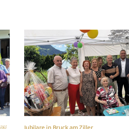
nn￼
Jubilare in Bruck am Ziller