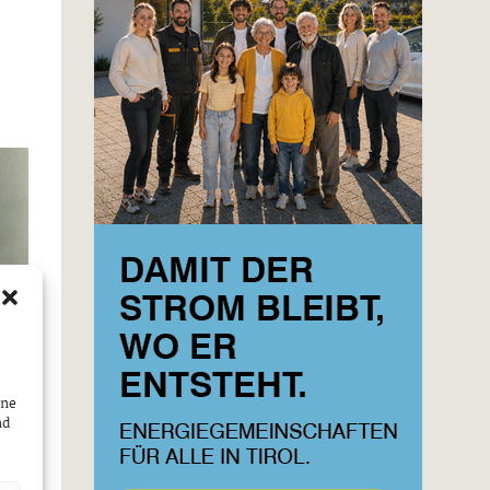
ine
nd