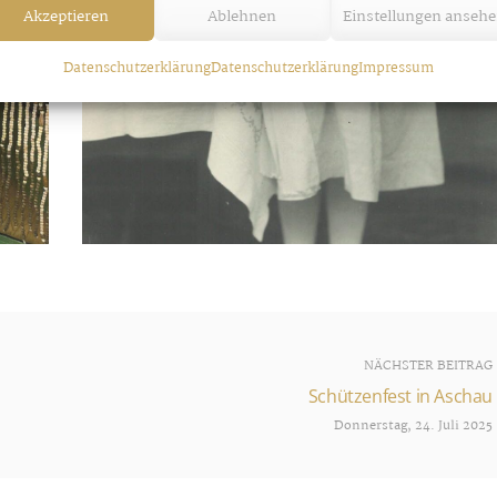
Akzeptieren
Ablehnen
Einstellungen anseh
Datenschutzerklärung
Datenschutzerklärung
Impressum
NÄCHSTER BEITRAG
Schützenfest in Aschau
Donnerstag, 24. Juli 2025