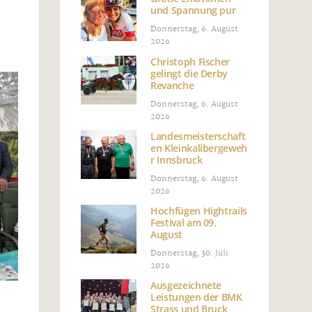
und Spannung pur
Donnerstag, 6. August
2026
Christoph Fischer
gelingt die Derby
Revanche
Donnerstag, 6. August
2026
Landesmeisterschaft
en Kleinkalibergeweh
r Innsbruck
Donnerstag, 6. August
2026
Hochfügen Hightrails
Festival am 09.
August
Donnerstag, 30. Juli
2026
Ausgezeichnete
Leistungen der BMK
Strass und Bruck