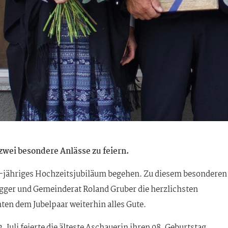
zwei besondere Anlässe zu feiern.
0-jähriges Hochzeitsjubiläum begehen. Zu diesem besonderen
gger und Gemeinderat Roland Gruber die herzlichsten
n dem Jubelpaar weiterhin alles Gute.
 Juli feierte die älteste Aschauerin ihren 98. Geburtstag.