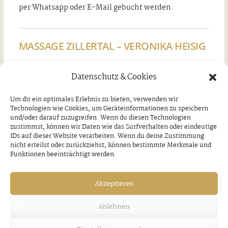
per Whatsapp oder E-Mail gebucht werden.
MASSAGE ZILLERTAL – VERONIKA HEISIG
www.massage-zillertal.com
,
Tel. 0664 / 1363286,
Datenschutz & Cookies
info@massage-zillertal.com
Am Pletzachhof, Rohrberg 98, 6280 Rohrberg
Um dir ein optimales Erlebnis zu bieten, verwenden wir
Technologien wie Cookies, um Geräteinformationen zu speichern
und/oder darauf zuzugreifen. Wenn du diesen Technologien
zustimmst, können wir Daten wie das Surfverhalten oder eindeutige
IDs auf dieser Website verarbeiten. Wenn du deine Zustimmung
nicht erteilst oder zurückziehst, können bestimmte Merkmale und
VORHERIGER BEITRAG
NÄCHSTER BEITRAG
Funktionen beeinträchtigt werden.
DANK an Zillertaler
Zillertaler Nachwuchs
Tourismusschulen
Freitag, 4. Juli 2025
Akzeptieren
Freitag, 4. Juli 2025
Ablehnen