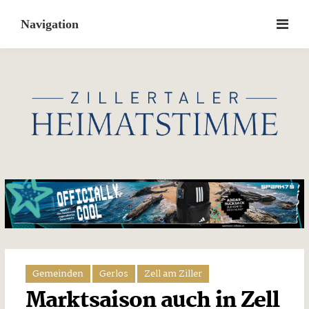
Skip
to
content
Gemeinden
Gerlos
Zell am Ziller
Marktsaison auch in Zell