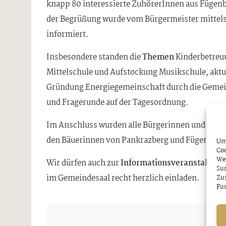
knapp 80 interessierte ZuhörerInnen aus Füge
der Begrüßung wurde vom Bürgermeister mittels
informiert.
Insbesondere standen die
Themen
Kinderbetreu
Mittelschule und Aufstockung Musikschule, akt
Gründung Energiegemeinschaft durch die Gemein
und Fragerunde auf der Tagesordnung.
Im Anschluss wurden alle Bürgerinnen und Bürg
den Bäuerinnen von Pankrazberg und Fügenberg w
Um 
Coo
We
Wir dürfen auch zur
Informationsveranstaltung
Sur
im Gemeindesaal recht herzlich einladen.
Zu
Fun