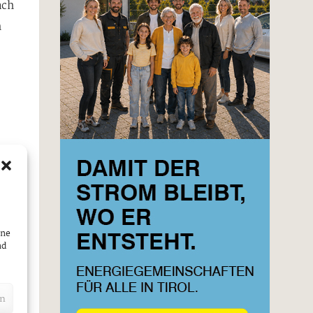
ach
n
on
Uhr,
ine
nd
en