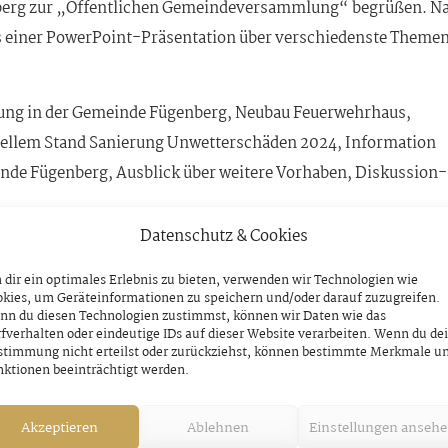
nberg zur „Öffentlichen Gemeindeversammlung“ begrüßen. N
 einer PowerPoint-Präsentation über verschiedenste Theme
ung in der Gemeinde Fügenberg, Neubau Feuerwehrhaus,
uellem Stand Sanierung Unwetterschäden 2024, Information
de Fügenberg, Ausblick über weitere Vorhaben, Diskussion-
Datenschutz & Cookies
er vom Bürgermeister zu einer gemeinsamen Jause, welche v
ie gewohnt, bestens organisiert wurde, herzlich eingeladen.
dir ein optimales Erlebnis zu bieten, verwenden wir Technologien wie
kies, um Geräteinformationen zu speichern und/oder darauf zuzugreifen.
nn du diesen Technologien zustimmst, können wir Daten wie das
zur Energiegemeinschaft,
am Dienstag, den 11. März, 19.30 
fverhalten oder eindeutige IDs auf dieser Website verarbeiten. Wenn du de
stimmung nicht erteilst oder zurückziehst, können bestimmte Merkmale u
ktionen beeinträchtigt werden.
Akzeptieren
Ablehnen
Einstellungen anseh