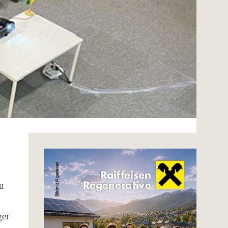
u
ger