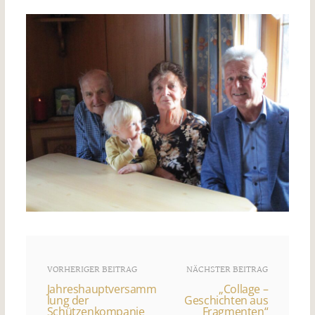
VORHERIGER BEITRAG
NÄCHSTER BEITRAG
Jahreshauptversamm
„Collage –
lung der
Geschichten aus
Schützenkompanie
Fragmenten“