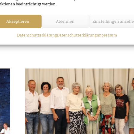
NÄCHSTER BEITRAG
ktionen beeinträchtigt werden.
 Weg zur
Erntedank in Stumm
Donnerstag, 10. Oktober 2024
Akzeptieren
Ablehnen
Einstellungen anseh
Datenschutzerklärung
Datenschutzerklärung
Impressum