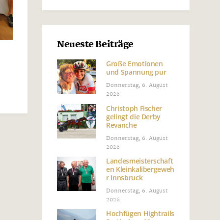
Neueste Beiträge
Große Emotionen
und Spannung pur
Donnerstag, 6. August
2026
Christoph Fischer
gelingt die Derby
Revanche
Donnerstag, 6. August
2026
Landesmeisterschaft
en Kleinkalibergeweh
r Innsbruck
Donnerstag, 6. August
2026
Hochfügen Hightrails