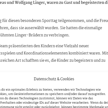
as und Wolfgang Linger, waren zu Gast und begeisterten d
 für diesen besonderen Sporttag teilgenommen, und die Freu
fuhren, dass sie auserwählt wurden. Sie hatten die einmalige
erühmten Linger-Brüdern zu verbringen.
eam präsentierten den Kindern eine Vielzahl neuer
itsspielen und Koordinationselementen kombiniert waren. Mit
ichen Art schafften sie es, die Kinder zu begeistern und zu
n Spaß am Sport förderte, sondern auch die Begeisterung für
Datenschutz & Cookies
dir ein optimales Erlebnis zu bieten, verwenden wir Technologien wie
kies, um Geräteinformationen zu speichern und/oder darauf zuzugreifen.
nn du diesen Technologien zustimmst, können wir Daten wie das
fverhalten oder eindeutige IDs auf dieser Website verarbeiten. Wenn du de
stimmung nicht erteilst oder zurückziehst, können bestimmte Merkmale u