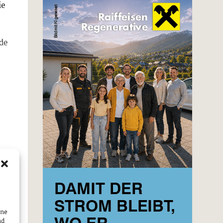
ie
de
ine
nd