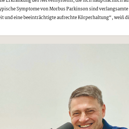
che Erkrankung des Nervensystems, die sich hauptsächlich au
 Typische Symptome von Morbus Parkinson sind verlangsamte
 und eine beeinträchtigte aufrechte Körperhaltung“, weiß die