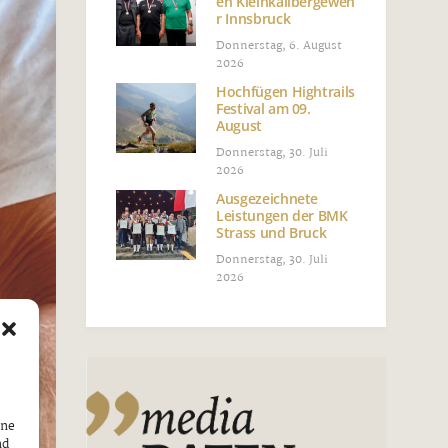
en Kleinkalibergeweh
r Innsbruck
Donnerstag, 6. August
2026
Hochfügen Hightrails
Festival am 09.
August
Donnerstag, 30. Juli
2026
Ausgezeichnete
Leistungen der BMK
Strass und Bruck
Donnerstag, 30. Juli
2026
ine
nd