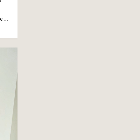
f
 ...