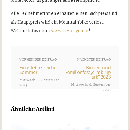
ohne Motor. Es gilt allgemeine Helmpflicht.
Alle TeilnehmerInnen erhalten einen Sachpreis und
als Hauptpreis wird ein Mountainbike verlost.
Weitere Infos unter
www.rc-fuegen.at
!
VORHERIGER BEITRAG
NÄCHSTER BEITRAG
Ein erlebnisreicher
Kinder- und
Sommer
Familienfest„climbINp
ark“ 2023
Mittwoch, 6. September
Mittwoch, 6. September
2023
2023
Ähnliche Artikel