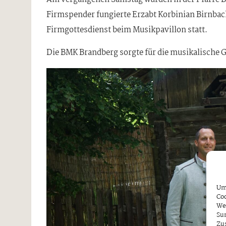
Firmspender fungierte Erzabt Korbinian Birnbach
Firmgottesdienst beim Musikpavillon statt.
Die BMK Brandberg sorgte für die musikalische G
Um 
Coo
We
Sur
Zu