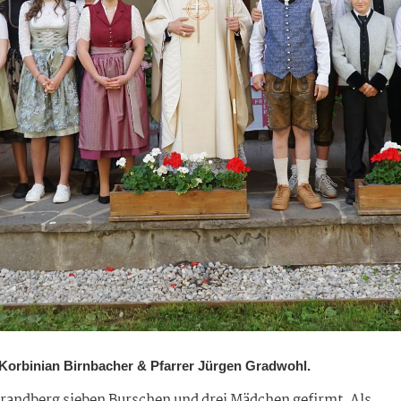
 Korbinian Birnbacher & Pfarrer Jürgen Gradwohl.
randberg sieben Burschen und drei Mädchen gefirmt. Als