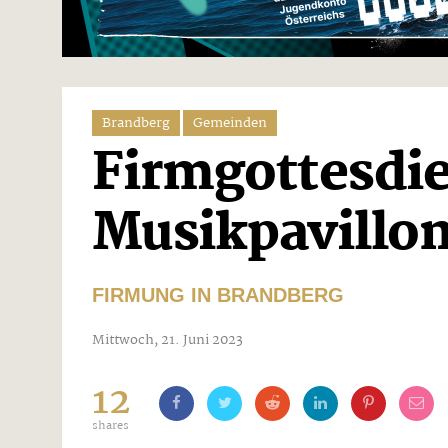
Brandberg
Gemeinden
Firmgottesdi
Musikpavillo
FIRMUNG IN BRANDBERG
Mittwoch, 21. Juni 2023
12
shares