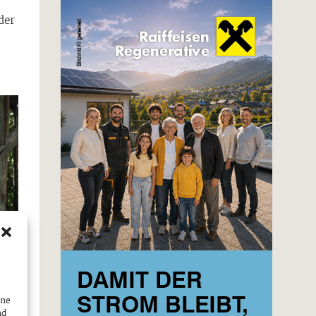
der
ine
nd