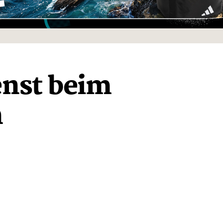
enst beim
n