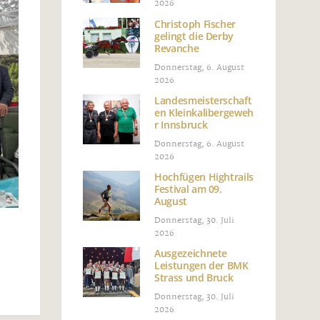
2026
Christoph Fischer
gelingt die Derby
Revanche
Donnerstag, 6. August
2026
Landesmeisterschaft
en Kleinkalibergeweh
r Innsbruck
Donnerstag, 6. August
2026
Hochfügen Hightrails
Festival am 09.
August
Donnerstag, 30. Juli
2026
Ausgezeichnete
Leistungen der BMK
Strass und Bruck
Donnerstag, 30. Juli
2026