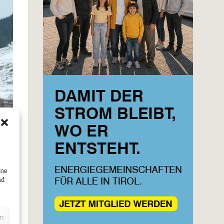
ine
nd
en