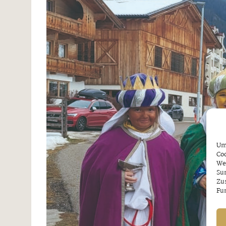
Um 
Coo
We
Sur
Zu
Fun