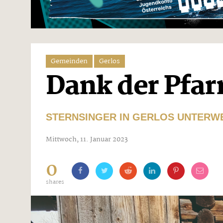
Gemeinden
Gerlos
Dank der Pfar
STERNSINGER IN GERLOS UNTERW
Mittwoch, 11. Januar 2023
0
shares