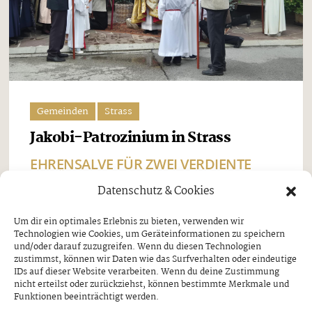
Gemeinden
Strass
Jakobi-Patrozinium in Strass
EHRENSALVE FÜR ZWEI VERDIENTE
SCHÜTZEN
Datenschutz & Cookies
Freitag, 7. August 2026
Um dir ein optimales Erlebnis zu bieten, verwenden wir
Technologien wie Cookies, um Geräteinformationen zu speichern
Beim Jakobi-Patrozinium am Sonntag, dem 26. Juli,
und/oder darauf zuzugreifen. Wenn du diesen Technologien
stand Strass im Zillertal ganz im Zeichen seines
zustimmst, können wir Daten wie das Surfverhalten oder eindeutige
IDs auf dieser Website verarbeiten. Wenn du deine Zustimmung
Pfarrpatrons, des heiligen Jakobus. Nach dem
nicht erteilst oder zurückziehst, können bestimmte Merkmale und
Funktionen beeinträchtigt werden.
feierlichen Festgottesdienst und der traditionellen