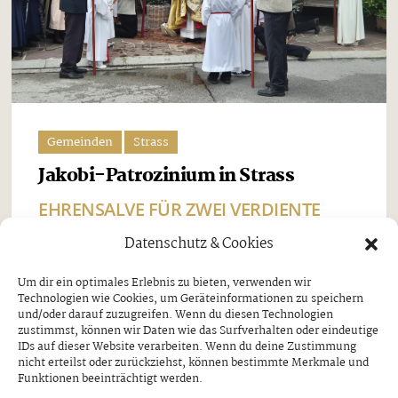
Gemeinden
Strass
Jakobi-Patrozinium in Strass
EHRENSALVE FÜR ZWEI VERDIENTE
SCHÜTZEN
Datenschutz & Cookies
Freitag, 7. August 2026
Um dir ein optimales Erlebnis zu bieten, verwenden wir
Technologien wie Cookies, um Geräteinformationen zu speichern
Beim Jakobi-Patrozinium am Sonntag, dem 26. Juli,
und/oder darauf zuzugreifen. Wenn du diesen Technologien
stand Strass im Zillertal ganz im Zeichen seines
zustimmst, können wir Daten wie das Surfverhalten oder eindeutige
IDs auf dieser Website verarbeiten. Wenn du deine Zustimmung
Pfarrpatrons, des heiligen Jakobus. Nach dem
nicht erteilst oder zurückziehst, können bestimmte Merkmale und
Funktionen beeinträchtigt werden.
feierlichen Festgottesdienst und der traditionellen