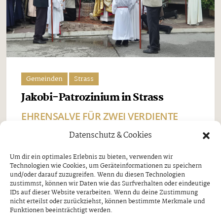
Gemeinden
Strass
Jakobi-Patrozinium in Strass
EHRENSALVE FÜR ZWEI VERDIENTE
SCHÜTZEN
Datenschutz & Cookies
Freitag, 7. August 2026
Um dir ein optimales Erlebnis zu bieten, verwenden wir
Technologien wie Cookies, um Geräteinformationen zu speichern
Beim Jakobi-Patrozinium am Sonntag, dem 26. Juli,
und/oder darauf zuzugreifen. Wenn du diesen Technologien
stand Strass im Zillertal ganz im Zeichen seines
zustimmst, können wir Daten wie das Surfverhalten oder eindeutige
IDs auf dieser Website verarbeiten. Wenn du deine Zustimmung
Pfarrpatrons, des heiligen Jakobus. Nach dem
nicht erteilst oder zurückziehst, können bestimmte Merkmale und
Funktionen beeinträchtigt werden.
feierlichen Festgottesdienst und der traditionellen