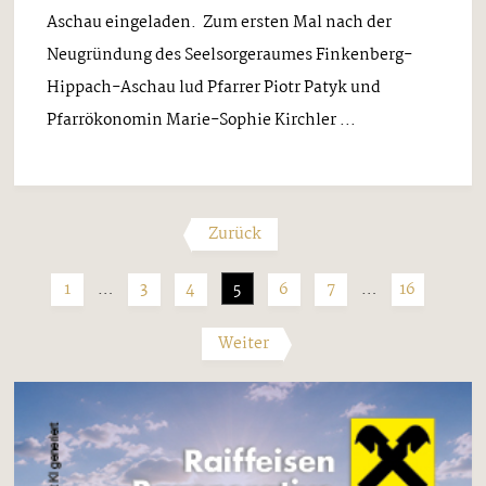
Aschau eingeladen. Zum ersten Mal nach der
Neugründung des Seelsorgeraumes Finkenberg-
Hippach-Aschau lud Pfarrer Piotr Patyk und
Pfarrökonomin Marie-Sophie Kirchler ...
Zurück
1
…
3
4
5
6
7
…
16
Weiter