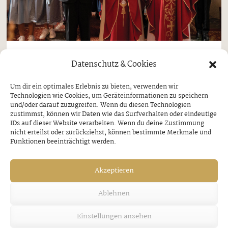
Aschau
Finkenberg
Gemeinden
Hippach
Datenschutz & Cookies
Firmungen im Seelsorgeraum
Um dir ein optimales Erlebnis zu bieten, verwenden wir
Aschau-Hippach-F inkenberg
Technologien wie Cookies, um Geräteinformationen zu speichern
und/oder darauf zuzugreifen. Wenn du diesen Technologien
UNTERWEGS MIT DEM HEILIGEN GEIST
zustimmst, können wir Daten wie das Surfverhalten oder eindeutige
IDs auf dieser Website verarbeiten. Wenn du deine Zustimmung
nicht erteilst oder zurückziehst, können bestimmte Merkmale und
Donnerstag, 26. Juni 2025
Funktionen beeinträchtigt werden.
Als letztes der drei Initiationssakramente – nach
Akzeptieren
Taufe und Eucharistie – vollzieht die Firmung die
endgültige Aufnahme in die kirchliche
Ablehnen
Gemeinschaft. Dabei bekräftigt der
Einstellungen ansehen
Heranwachsende sein Vertrauen in Gott und seine