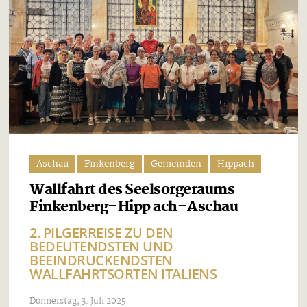
Aschau
Finkenberg
Gemeinden
Hippach
Wallfahrt des Seelsorgeraums
Finkenberg–Hipp ach–Aschau
2. PILGERREISE ZU DEN
BEDEUTENDSTEN UND
BEEINDRUCKENDSTEN
WALLFAHRTSORTEN ITALIENS
Donnerstag, 3. Juli 2025