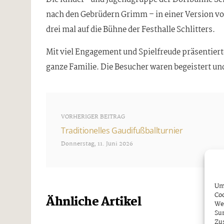
nach den Gebrüdern Grimm – in einer Version v
drei mal auf die Bühne der Festhalle Schlitters.
Mit viel Engagement und Spielfreude präsentiert
ganze Familie. Die Besucher waren begeistert un
VORHERIGER BEITRAG
Traditionelles Gaudifußballturnier
Donnerstag, 11. Juni 2026
Um 
Coo
Ähnliche Artikel
We
Sur
Zu