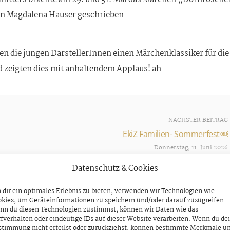
on Magdalena Hauser geschrieben –
en die jungen DarstellerInnen einen Märchenklassiker für die
d zeigten dies mit anhaltendem Applaus! ah
NÄCHSTER BEITRAG
EkiZ Familien- Sommerfest￼
Donnerstag, 11. Juni 2026
Datenschutz & Cookies
dir ein optimales Erlebnis zu bieten, verwenden wir Technologien wie
kies, um Geräteinformationen zu speichern und/oder darauf zuzugreifen.
nn du diesen Technologien zustimmst, können wir Daten wie das
fverhalten oder eindeutige IDs auf dieser Website verarbeiten. Wenn du de
stimmung nicht erteilst oder zurückziehst, können bestimmte Merkmale u