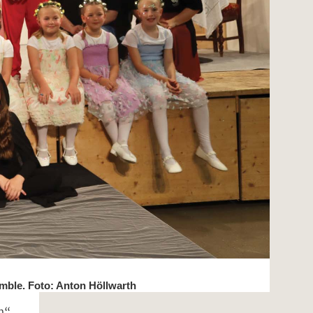
mble. Foto: Anton Höllwarth
en“