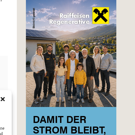
ine
nd