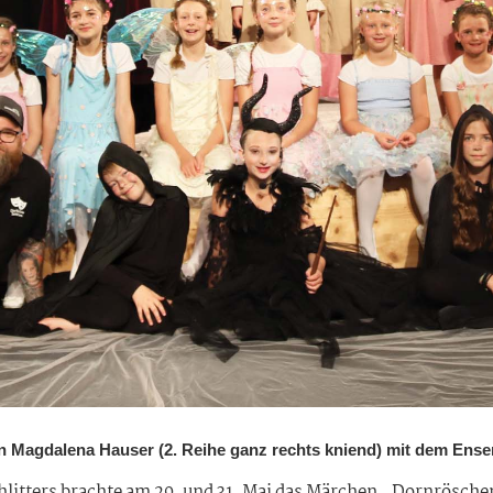
in Magdalena Hauser (2. Reihe ganz rechts kniend) mit dem Ense
litters brachte am 29. und 31. Mai das Märchen „Dornrösch